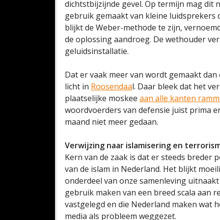
dichtstbijzijnde gevel. Op termijn mag dit
gebruik gemaakt van kleine luidsprekers 
blijkt de Weber-methode te zijn, vernoe
de oplossing aandroeg. De wethouder ver
geluidsinstallatie.
Dat er vaak meer van wordt gemaakt dan e
licht in
Roosendaa
l. Daar bleek dat het ve
plaatselijke moskee
aan alle kanten ramm
woordvoerders van defensie juist prima e
maand niet meer gedaan.
Verwijzing naar islamisering en terroris
Kern van de zaak is dat er steeds breder p
van de islam in Nederland. Het blijkt moeilij
onderdeel van onze samenleving uitnaakt en
gebruik maken van een breed scala aan re
vastgelegd en die Nederland maken wat het
media als probleem weggezet.