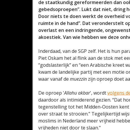
de staatkundig gereformeerden dan ook
gebedsoproepen”. Lukt dat niet, dring he
Door niets te doen werkt de overheid vo
ruimte in de hand”. Dat veronderstelt o
overlast en een indringende, ongewenst
akoestiek. Van wie hebben we deze onh
Inderdaad, van de SGP zelf. Het is hun pa
Piet Oskam het al flink aan de stok met e
“godslasterlijk” en “een Arabische kreet w
kwam de landelijke partij met een motie
waar vanaf de
muezzin
zijn oproep doet a
De oproep '
Allahu akbar
', wordt
volgens de
daardoor als intimiderend gezien. “Dat hore
tegenstelling tot het Midden-Oosten kent
over straat te strooien.” Tegelijkertijd wij
moslims in Nederland meer vrijheid hebben
vrijheden niet door te slaan."