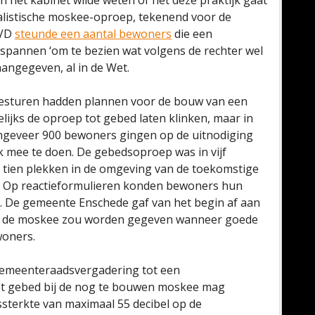
n het kabinet wilde weten of het deze praktijk gaat
rialistische moskee-oproep, tekenend voor de
VVD
steunde een aantal bewoners
die een
spannen ‘om te bezien wat volgens de rechter wel
 aangegeven, al in de Wet.
esturen hadden plannen voor de bouw van een
lijks de oproep tot gebed laten klinken, maar in
ngeveer 900 bewoners gingen op de uitnodiging
 mee te doen. De gebedsoproep was in vijf
p tien plekken in de omgeving van de toekomstige
. Op reactieformulieren konden bewoners hun
. De gemeente Enschede gaf van het begin af aan
an de moskee zou worden gegeven wanneer goede
oners.
 gemeenteraadsvergadering tot een
ot gebed bij de nog te bouwen moskee mag
sterkte van maximaal 55 decibel op de