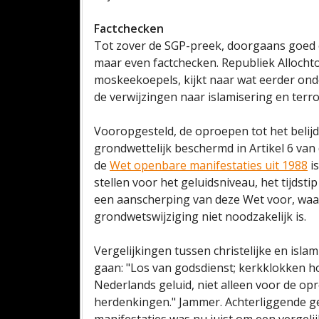
Factchecken
Tot zover de SGP-preek, doorgaans goed 
maar even factchecken. Republiek Allocht
moskeekoepels, kijkt naar wat eerder onde
de verwijzingen naar islamisering en terro
Vooropgesteld, de oproepen tot het belijd
grondwettelijk beschermd in Artikel 6 van
de
Wet openbare manifestaties uit 1988
is
stellen voor het geluidsniveau, het tijdst
een aanscherping van deze Wet voor, waa
grondwetswijziging niet noodzakelijk is.
Vergelijkingen tussen christelijke en islam
gaan: "Los van godsdienst; kerkklokken ho
Nederlands geluid, niet alleen voor de o
herdenkingen." Jammer. Achterliggende g