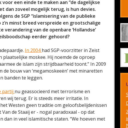
 voor een einde te maken aan “de dagelijkse
t dan zoveel mogelijk terug, is hun devies.
lgens de SGP “islamisering van de publieke
p z’n minst breed verspreide en grootschalige
e verandering van de openbare ‘Hollandse’
eilsboodschap eerder gehoord?
radepaardje.
In 2004
had SGP-voorzitter in Zeist
en plaatselijke moskee. Hij noemde de oproep
aarmee de islam zijn strijdbaarheid toont.” In 2009
 om de bouw van ‘megamoskeeën’ met minaretten
an banden te leggen.
 partij
nu geassocieerd met terrorisme en
n wij terug. Er is steeds meer irritatie. In
 het Westen geen traditie om geloofsbelijdenissen
st Van de Staaij er - nogal paradoxaal - op dat
i
 dan in veel islamitische staten. “We hoeven met