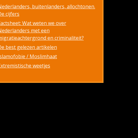
Nederlanders, buitenlanders, allochtonen.
e cijfers
Factsheet: Wat weten we over
Nederlanders met een
migratieachtergrond en criminaliteit?
De best gelezen artikelen
Islamofobie / Moslimhaat
Extremistische weetjes