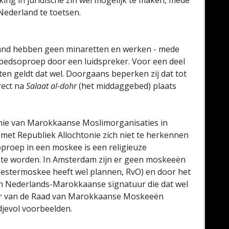
king in juridische zin wél mogelijk te maken, mede
 Nederland te toetsen.
and hebben geen minaretten en werken - mede
ebedsoproep door een luidspreker. Voor een deel
 geldt dat wel. Doorgaans beperken zij dat tot
rect na
Salaat al-dohr
(het middaggebed) plaats
nie van Marokkaanse Moslimorganisaties in
et Republiek Allochtonie zich niet te herkennen
oproep in een moskee is een religieuze
kt te worden. In Amsterdam zijn er geen moskeeën
Westermoskee heeft wel plannen, RvO) en door het
en Nederlands-Marokkaanse signatuur die dat wel
er van de Raad van Marokkaanse Moskeeën
jevol voorbeelden.