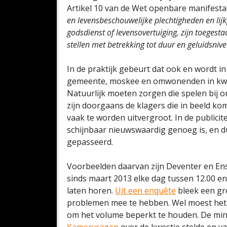
Artikel 10 van de Wet openbare manifestat
en levensbeschouwelijke plechtigheden en lij
godsdienst of levensovertuiging, zijn toegest
stellen met betrekking tot duur en geluidsniv
In de praktijk gebeurt dat ook en wordt i
gemeente, moskee en omwonenden in kwe
Natuurlijk moeten zorgen die spelen bi
zijn doorgaans de klagers die in beeld ko
vaak te worden uitvergroot. In de publici
schijnbaar nieuwswaardig genoeg is, en du
gepasseerd.
Voorbeelden daarvan zijn Deventer en E
sinds maart 2013 elke dag tussen 12.00 e
laten horen.
Uit een enquête
bleek een g
problemen mee te hebben. Wel moest het
om het volume beperkt te houden. De mind