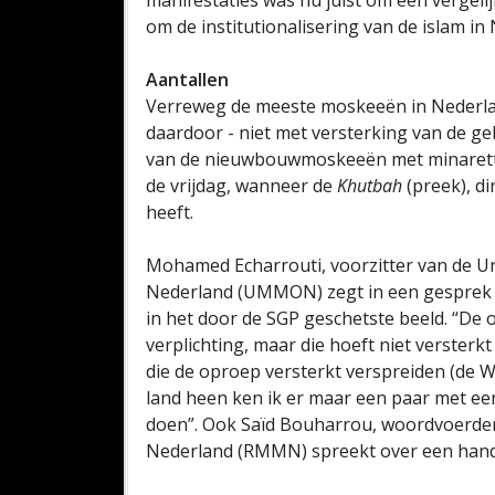
manifestaties was nu juist om een vergelij
om de institutionalisering van de islam in
Aantallen
Verreweg de meeste moskeeën in Nederl
daardoor - niet met versterking van de g
van de nieuwbouwmoskeeën met minaretten
de vrijdag, wanneer de
Khutbah
(preek), di
heeft.
Mohamed Echarrouti, voorzitter van de U
Nederland (UMMON) zegt in een gesprek m
in het door de SGP geschetste beeld. “De 
verplichting, maar die hoeft niet verster
die de oproep versterkt verspreiden (de 
land heen ken ik er maar een paar met e
doen”. Ook Saïd Bouharrou, woordvoerd
Nederland (RMMN) spreekt over een hand