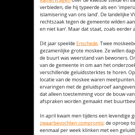
Kamervragen
over de kwestie stelde en va
verbieden, die hij typeerde als een 'impe
islamisering van ons land'. De landelijke 
rechtszaak tegen de gemeente wilden aan
en niet kan’. Maar dat staat, zoals eerder
Dit jaar speelde
Enschede
. Twee moskeeb
gezamenlijke grote moskee. Ze willen dage
de buurt was weerstand van bewoners. O
van de gemeente in om aan het onderzoek
verschillende geluidssterktes te horen. O
locatie van de moskee waren meetpunten
ervaringen met de geluidsproef aangeven
dat alleen toestemming voor de bouw v
afspraken worden gemaakt met buurtbew
In april kwam men tijdens een levendige
zwaarbevochten compromis
: de oproep t
eenmaal per week klinken met een geluids