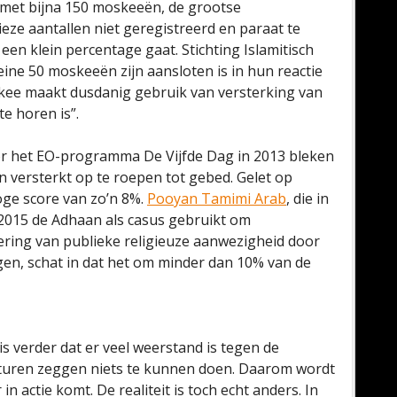
, met bijna 150 moskeeën, de grootse
ieze aantallen niet geregistreerd en paraat te
een klein percentage gaat. Stichting Islamitisch
ine 50 moskeeën zijn aansloten is in hun reactie
kee maakt dusdanig gebruik van versterking van
e horen is”.
r het EO-programma De Vijfde Dag in 2013 bleken
n versterkt op te roepen tot gebed. Gelet op
oge score van zo’n 8%.
Pooyan Tamimi Arab
, die in
 2015 de Adhaan als casus gebruikt om
ering van publieke religieuze aanwezigheid door
gen, schat in dat het om minder dan 10% van de
s verder dat er veel weerstand is tegen de
uren zeggen niets te kunnen doen. Daarom wordt
in actie komt. De realiteit is toch echt anders. In