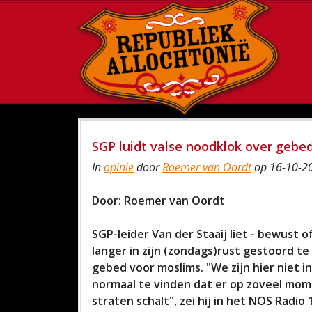
SGP luidt valse noodklok over geb
In
opinie
door
Roemer van Oordt
op 16-10-20
Door: Roemer van Oordt
SGP-leider Van der Staaij liet - bewust 
langer in zijn (zondags)rust gestoord t
gebed voor moslims. "We zijn hier niet 
normaal te vinden dat er op zoveel mome
straten schalt", zei hij in het NOS Radio