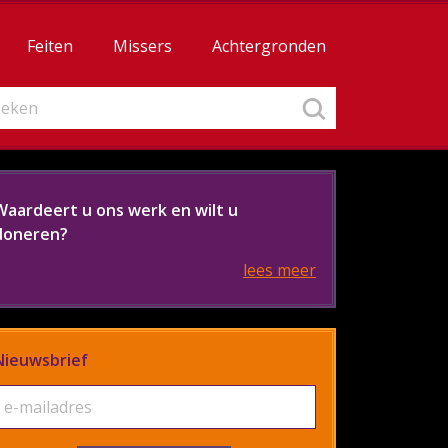
Feiten
Missers
Achtergronden
Waardeert u ons werk en wilt u
doneren?
lees meer
Nieuwsbrief