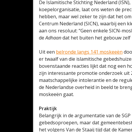
De Islamitische Stichting Nederland (ISN)
koepelorganisatie, laat ons weten de prec
hebben, maar wel zeker te zijn dat het om 
Centrum Nederland (SICN), waarbij een kle
aan ons resoluut: “Geen enkele SICN-mos
de
Adhaan
dat het buiten het gebouw zelf t
Uit een
belronde langs 141 moskeeën
doo
er twaalf van die islamitische gebedshuize
bovenstaande reacties lijkt dat nog een h
zijn interessante promotie onderzoek uit
maatschappelijke intolerantie en de regul
de Nederlandse overheid in beeld te bren
moskeeën gaat.
Praktijk
Belangrijk in de argumentatie van de SGP i
gebedsoproepen, maar dat gemeentebest
het volgens Van de Staaij tijd dat de Kamer 