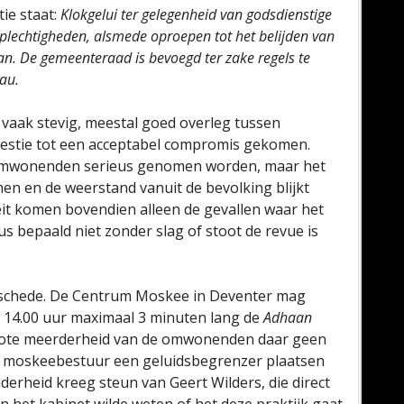
ie staat:
Klokgelui ter gelegenheid van godsdienstige
kplechtigheden, alsmede oproepen tot het belijden van
aan. De gemeenteraad is bevoegd ter zake regels te
eau.
n vaak stevig, meestal goed overleg tussen
stie tot een acceptabel compromis gekomen.
j omwonenden serieus genomen worden, maar het
men en de weerstand vanuit de bevolking blijkt
teit komen bovendien alleen de gevallen waar het
s bepaald niet zonder slag of stoot de revue is
nschede. De Centrum Moskee in Deventer mag
n 14.00 uur maximaal 3 minuten lang de
Adhaan
rote meerderheid van de omwonenden daar geen
 moskeebestuur een geluidsbegrenzer plaatsen
erheid kreeg steun van Geert Wilders, die direct