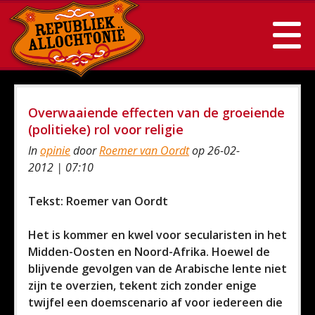
Overwaaiende effecten van de groeiende
(politieke) rol voor religie
In
opinie
door
Roemer van Oordt
op 26-02-
2012 | 07:10
Tekst: Roemer van Oordt
Het is kommer en kwel voor secularisten in het
Midden-Oosten en Noord-Afrika. Hoewel de
blijvende gevolgen van de Arabische lente niet
zijn te overzien, tekent zich zonder enige
twijfel een doemscenario af voor iedereen die