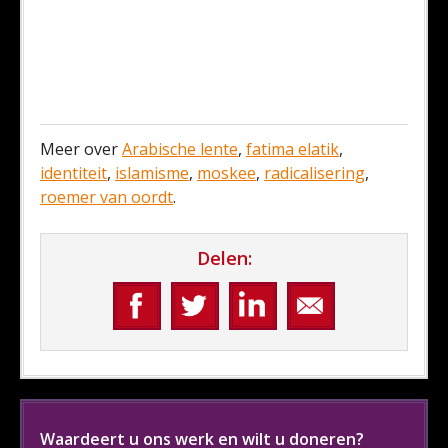
Meer over
Arabische lente
,
fatima elatik
,
identiteit
,
islamisme
,
moskee
,
radicalisering
,
roemer van oordt
.
Delen:
Waardeert u ons werk en wilt u doneren?