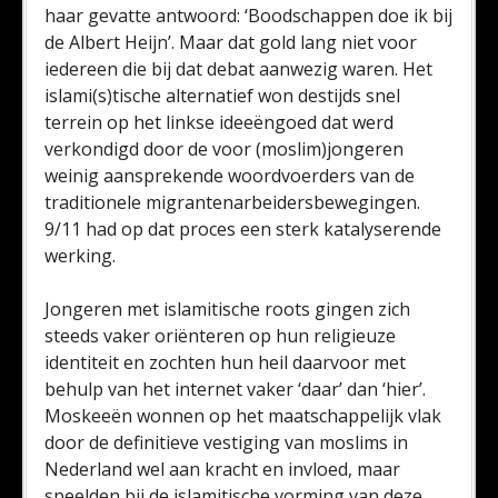
haar gevatte antwoord: ‘Boodschappen doe ik bij
de Albert Heijn’. Maar dat gold lang niet voor
iedereen die bij dat debat aanwezig waren. Het
islami(s)tische alternatief won destijds snel
terrein op het linkse ideeëngoed dat werd
verkondigd door de voor (moslim)jongeren
weinig aansprekende woordvoerders van de
traditionele migrantenarbeidersbewegingen.
9/11 had op dat proces een sterk katalyserende
werking.
Jongeren met islamitische roots gingen zich
steeds vaker oriënteren op hun religieuze
identiteit en zochten hun heil daarvoor met
behulp van het internet vaker ‘daar’ dan ‘hier’.
Moskeeën wonnen op het maatschappelijk vlak
door de definitieve vestiging van moslims in
Nederland wel aan kracht en invloed, maar
speelden bij de islamitische vorming van deze