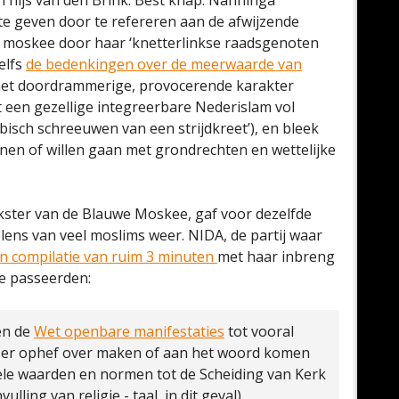
r Thijs van den Brink. Best knap. Nanninga
te geven door te refereren aan de afwijzende
 moskee door haar ‘knetterlinkse raadsgenoten
elfs
de bedenkingen over de meerwaarde van
 het doordrammerige, provocerende karakter
t een gezellige integreerbare Nederislam vol
abisch schreeuwen van een strijdkreet’), en bleek
unnen of willen gaan met grondrechten en wettelijke
kster van de Blauwe Moskee, gaf voor dezelfde
ens van veel moslims weer. NIDA, de partij waar
n compilatie van ruim 3 minuten
met haar inbreng
e passeerden:
n de
Wet openbare manifestaties
tot vooral
e er ophef over maken of aan het woord komen
urele waarden en normen tot de Scheiding van Kerk
lling van religie - taal, in dit geval).