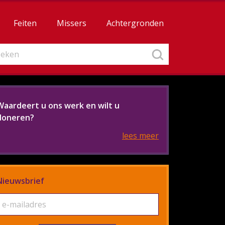
Feiten
Missers
Achtergronden
Waardeert u ons werk en wilt u
doneren?
lees meer
Nieuwsbrief