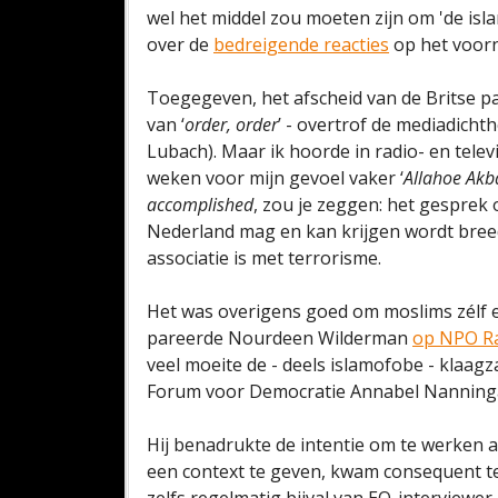
wel het middel zou moeten zijn om 'de isl
over de
bedreigende reacties
op het voorne
Toegegeven, het afscheid van de Britse pa
van ‘
order, order
’ - overtrof de mediadich
Lubach). Maar ik hoorde in radio- en tele
weken voor mijn gevoel vaker ‘
Allahoe Akb
accomplished
, zou je zeggen: het gesprek 
Nederland mag en kan krijgen wordt bree
associatie is met terrorisme.
Het was overigens goed om moslims zélf e
pareerde Nourdeen Wilderman
op NPO Ra
veel moeite de - deels islamofobe - klaag
Forum voor Democratie Annabel Nanning
Hij benadrukte de intentie om te werken 
een context te geven, kwam consequent te