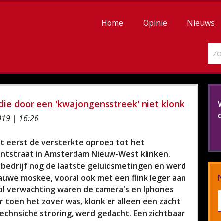
Home
Opinie
Nieuws
ie door een 'kwajongensstreek' niet klonk
19 | 16:26
t eerst de versterkte oproep tot het
ntstraat in Amsterdam Nieuw-West klinken.
 bedrijf nog de laatste geluidsmetingen en werd
Blauwe moskee, vooral ook met een flink leger aan
Vol verwachting waren de camera's en Iphones
r toen het zover was, klonk er alleen een zacht
echnsiche stroring, werd gedacht. Een zichtbaar