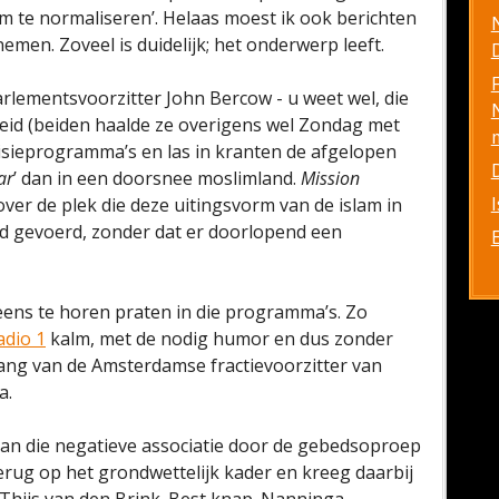
am te normaliseren’. Helaas moest ik ook berichten
men. Zoveel is duidelijk; het onderwerp leeft.
D
rlementsvoorzitter John Bercow - u weet wel, die
theid (beiden haalde ze overigens wel Zondag met
visieprogramma’s en las in kranten de afgelopen
ar
’ dan in een doorsnee moslimland.
Mission
over de plek die deze uitingsvorm van de islam in
d gevoerd, zonder dat er doorlopend een
ens te horen praten in die programma’s. Zo
dio 1
kalm, met de nodig humor en dus zonder
zang van de Amsterdamse fractievoorzitter van
a.
aan die negatieve associatie door de gebedsoproep
rug op het grondwettelijk kader en kreeg daarbij