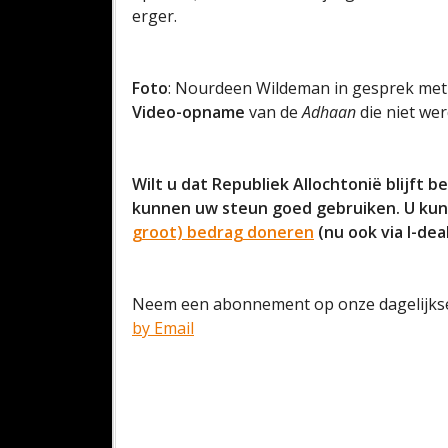
erger.
Foto
: Nourdeen Wildeman in gesprek met
Video-opname
van de
Adhaan
die niet we
Wilt u dat Republiek Allochtonië blijft 
kunnen uw steun goed gebruiken. U kun
groot) bedrag doneren
(nu ook via I-dea
Neem een abonnement op onze dagelijkse
by Email