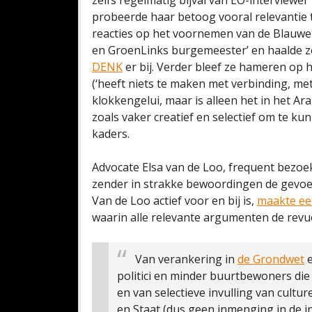
zelfs regelmatig bijval van EO-interviewe
probeerde haar betoog vooral relevantie 
reacties op het voornemen van de Blauwe
en GroenLinks burgemeester’ en haalde z
DENK
er bij. Verder bleef ze hameren op
(‘heeft niets te maken met verbinding, me
klokkengelui, maar is alleen het in het Ar
zoals vaker creatief en selectief om te k
kaders.
Advocate Elsa van de Loo, frequent bezoe
zender in strakke bewoordingen de gevoel
Van de Loo actief voor en bij is,
maakte ee
waarin alle relevante argumenten de revu
Van verankering in
de Grondwet
e
politici en minder buurtbewoners di
en van selectieve invulling van cult
en Staat (dus geen inmenging in de invu