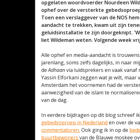
opgelaten woordvoerder Nourdeen Wilde
ophef over de versterkte gebedsoproep n
Toen een verslaggever van de NOS hem v
aandacht te trekken, kwam uit zijn tenen
geluidsinstallatie te zijn doorgeknipt. 
liet Wildeman weten. Volgende week vri
Alle ophef en media-aandacht is trouwens
jarenlang, soms zelfs dagelijks, in naar
de
Adhaan
via luidsprekers en vaak vanaf
Yassin Elforkani zeggen wat je wilt, maa
Amsterdam het voornemen had de versterk
aanwezigheid van de islam te normaliseren
van de dag.
In eerdere bijdragen op dit blog schreef i
gebedsoproep in Nederland
en over de v
commentatoren.
Ook ging ik in op de
bede
buurtbewoners
van de Blauwe moskee ove