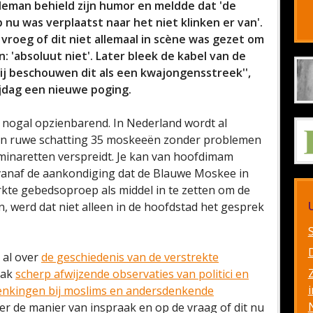
man behield zijn humor en meldde dat 'de
u was verplaatst naar het niet klinken er van'.
roeg of dit niet allemaal in scène was gezet om
: 'absoluut niet'. Later bleek de kabel van de
'Wij beschouwen dit als een kwajongensstreek'',
jdag een nieuwe poging.
 nogal opzienbarend. In Nederland wordt al
 mijn ruwe schatting 35 moskeeën zonder problemen
 minaretten verspreidt. Je kan van hoofdimam
r vanaf de aankondiging dat de Blauwe Moskee in
te gebedsoproep als middel in te zetten om de
, werd dat niet alleen in de hoofdstad het gesprek
k al over
de geschiedenis van de verstrekte
aak
scherp afwijzende observaties van politici en
i
nkingen bij moslims en andersdenkende
r de manier van inspraak en op de vraag of dit nu