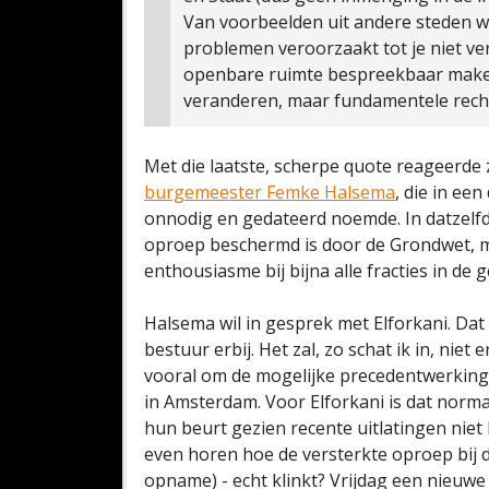
Van voorbeelden uit andere steden wa
problemen veroorzaakt tot je niet ve
openbare ruimte bespreekbaar maken
veranderen, maar fundamentele recht
Met die laatste, scherpe quote reageerde 
burgemeester Femke Halsema
, die in ee
onnodig en gedateerd noemde. In datzelf
oproep beschermd is door de Grondwet, m
enthousiasme bij bijna alle fracties in de
Halsema wil in gesprek met Elforkani. Dat
bestuur erbij. Het zal, zo schat ik in, nie
vooral om de mogelijke precedentwerking d
in Amsterdam. Voor Elforkani is dat norma
hun beurt gezien recente uitlatingen nie
even horen hoe de versterkte oproep bij
opname) - echt klinkt? Vrijdag een nieuw