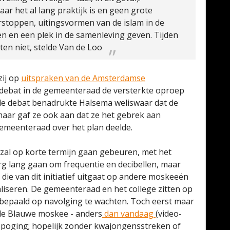
ar het al lang praktijk is en geen grote
rstoppen, uitingsvormen van de islam in de
 en een plek in de samenleving geven. Tijden
en niet, stelde Van de Loo
zij op
uitspraken van de Amsterdamse
n debat in de gemeenteraad de versterkte oproep
de debat benadrukte Halsema weliswaar dat de
aar gaf ze ook aan dat ze het gebrek aan
 gemeenteraad over het plan deelde.
 zal op korte termijn gaan gebeuren, met het
t erg lang gaan om frequentie en decibellen, maar
ie van dit initiatief uitgaat op andere moskeeën
liseren. De gemeenteraad en het college zitten op
t bepaald op navolging te wachten. Toch eerst maar
 de Blauwe moskee - anders
dan vandaag
(video-
e poging; hopelijk zonder kwajongensstreken of