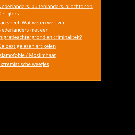
Nederlanders, buitenlanders, allochtonen.
e cijfers
Factsheet: Wat weten we over
Nederlanders met een
migratieachtergrond en criminaliteit?
De best gelezen artikelen
Islamofobie / Moslimhaat
Extremistische weetjes