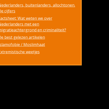
Nederlanders, buitenlanders, allochtonen.
e cijfers
Factsheet: Wat weten we over
Nederlanders met een
migratieachtergrond en criminaliteit?
De best gelezen artikelen
Islamofobie / Moslimhaat
Extremistische weetjes