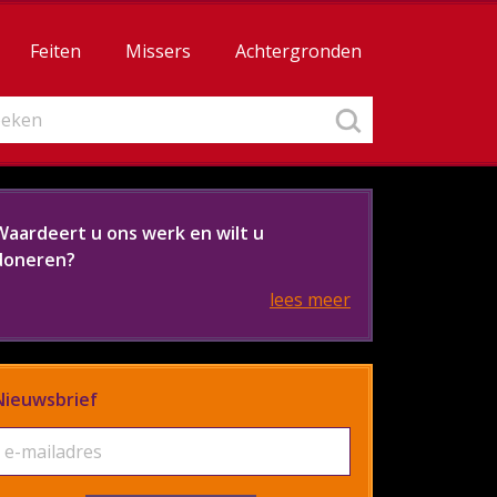
Feiten
Missers
Achtergronden
Waardeert u ons werk en wilt u
doneren?
lees meer
Nieuwsbrief