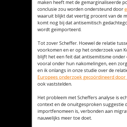
maken heeft met de gemarginaliseerde posi
conclusie zou worden ondersteund door
e
waaruit blijkt dat veertig procent van de
komt nog bij dat antisemitisch gedachtego
wordt geïmporteerd.
Tot zover Scheffer. Hoewel de relatie tuss
voorkomen en er op het onderzoek van Koo
blijft het een feit dat antisemitisme onder
vooral onder hun nakomelingen, een zorg
en ik onlangs in onze studie over de rela
Europees onderzoek gecoördineerd door he
ook vaststelden.
Het probleem met Scheffers analyse is ech
context en de onuitgesproken suggestie 
importfenomeen is, verbonden aan migrati
nauwelijks meer toe doet.