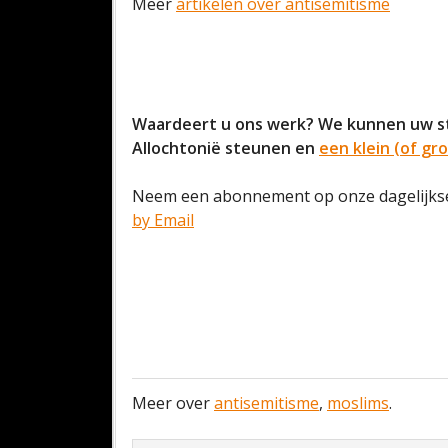
Meer
artikelen over antisemitisme
Waardeert u ons werk? We kunnen uw st
Allochtonië steunen en
een klein (of g
Neem een abonnement op onze dagelijkse
by Email
Meer over
antisemitisme
,
moslims
.