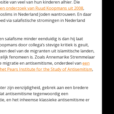
tie van veel van hun kinderen alhier. Die
en onderzoek van Ruud Koopmans uit 2008
,
 moslims in Nederland Joden wantrouwen. En daar
ed via salafistische stromingen in Nederland
en salafisme minder eenduidig is dan hij laat
pmans door collega’s stevige kritiek is geuit,
 een deel van de migranten uit islamitische landen,
elijk fenomeen is. Zoals Annemarike Stremmelaar
tie migratie en antisemitisme, onderdeel van
een
t Pears Institute for the Study of Antisemitism
,
ter zijn eenzijdigheid, gebrek aan een bredere
dat antisemitisme tegenwoordig een
e, en het inheemse klassieke antisemitisme er