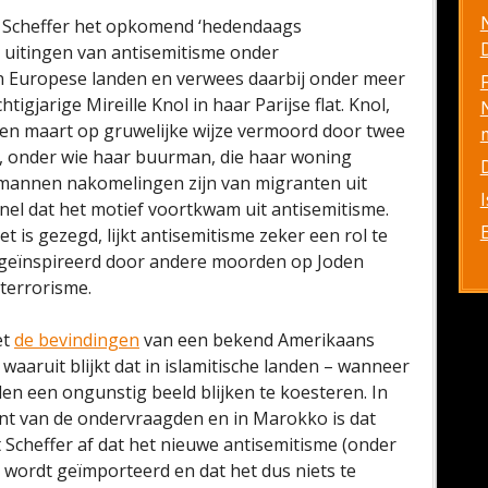
l Scheffer het opkomend ‘hedendaags
D
p uitingen van antisemitisme onder
 Europese landen en verwees daarbij onder meer
gjarige Mireille Knol in haar Parijse flat. Knol,
pen maart op gruwelijke wijze vermoord door twee
, onder wie haar buurman, die haar woning
 mannen nakomelingen zijn van migranten uit
 snel dat het motief voortkwam uit antisemitisme.
 is gezegd, lijkt antisemitisme zeker een rol te
s geïnspireerd door andere moorden op Joden
 terrorisme.
et
de bevindingen
van een bekend Amerikaans
aruit blijkt dat in islamitische landen – wanneer
en een ongunstig beeld blijken te koesteren. In
ent van de ondervraagden en in Marokko is dat
t Scheffer af dat het nieuwe antisemitisme (onder
wordt geïmporteerd en dat het dus niets te