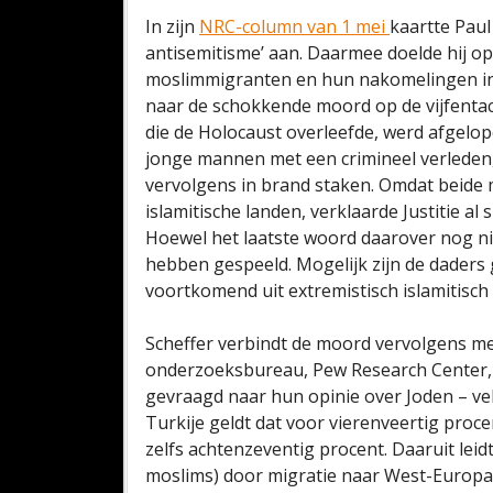
In zijn
NRC-column van 1 mei
kaartte Pau
antisemitisme’ aan. Daarmee doelde hij o
moslimmigranten en hun nakomelingen in
naar de schokkende moord op de vijfentachti
die de Holocaust overleefde, werd afgelo
jonge mannen met een crimineel verleden
vervolgens in brand staken. Omdat beide
islamitische landen, verklaarde Justitie al
Hoewel het laatste woord daarover nog niet
hebben gespeeld. Mogelijk zijn de dader
voortkomend uit extremistisch islamitisch
Scheffer verbindt de moord vervolgens m
onderzoeksbureau, Pew Research Center, wa
gevraagd naar hun opinie over Joden – vel
Turkije geldt dat voor vierenveertig proc
zelfs achtenzeventig procent. Daaruit leid
moslims) door migratie naar West-Europa 