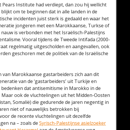
t Pears Institute had verdiept, dan zou hij wellicht
blijkt om te beginnen dat in alle landen in de
tische incidenten juist sterk is gedaald en waar het
neratie jongeren met een Marokkaanse, Turkse of
nauw is verbonden met het Israëlisch-Palestijns
ntalisme. Vooral tijdens de Tweede Intifada (2000-
aat regelmatig uitgescholden en aangevallen, ook
rden geschoren met de politiek van de Israëlische
 van Marokkaanse gastarbeiders zich aan dit
neratie van de ‘gastarbeiders’ uit Turkije en
 bedenken dat antisemitisme in Marokko in de
 Maar ook de vluchtelingen uit het Midden-Oosten
istan, Somalië) die gedurende de jaren negentig in
en niet of nauwelijks betrokken bij
 voor de recente vluchtelingen uit dezelfde
gen na – zoals de
Syrisch-Palestijnse asielzoeker