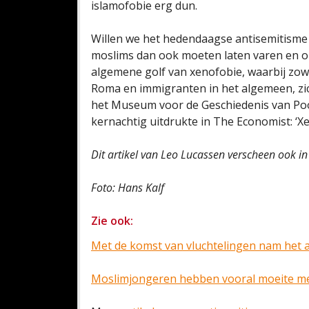
islamofobie erg dun.
Willen we het hedendaagse antisemitisme e
moslims dan ook moeten laten varen en on
algemene golf van xenofobie, waarbij zo
Roma en immigranten in het algemeen, zich
het Museum voor de Geschiedenis van Pool
kernachtig uitdrukte in The Economist: ‘Xen
Dit artikel van Leo Lucassen verscheen ook i
Foto: Hans Kalf
Zie ook:
Met de komst van vluchtelingen nam het a
Moslimjongeren hebben vooral moeite me