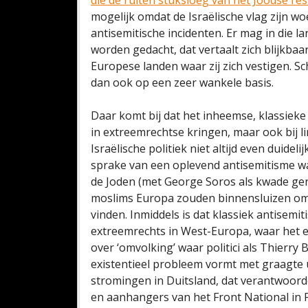
die de ruiten stuksloeg van het Joodse re
mogelijk omdat de Israëlische vlag zijn wo
antisemitische incidenten. Er mag in die 
worden gedacht, dat vertaalt zich blijkbaa
Europese landen waar zij zich vestigen. S
dan ook op een zeer wankele basis.
Daar komt bij dat het inheemse, klassieke
in extreemrechtse kringen, maar ook bij l
Israëlische politiek niet altijd even duide
sprake van een oplevend antisemitisme wa
de Joden (met George Soros als kwade ge
moslims Europa zouden binnensluizen om ‘
vinden. Inmiddels is dat klassiek antis
extreemrechts in West-Europa, waar het e
over ‘omvolking’ waar politici als Thierry
existentieel probleem vormt met graagte 
stromingen in Duitsland, dat verantwoordel
en aanhangers van het Front National in F