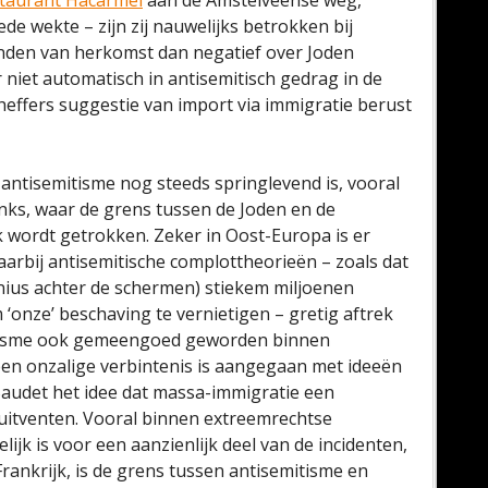
staurant Hacarmel
aan de Amstelveense weg,
ede wekte – zijn zij nauwelijks betrokken bij
landen van herkomst dan negatief over Joden
r niet automatisch in antisemitisch gedrag in de
cheffers suggestie van import via immigratie berust
 antisemitisme nog steeds springlevend is, vooral
inks, waar de grens tussen de Joden en de
lijk wordt getrokken. Zeker in Oost-Europa is er
arbij antisemitische complottheorieën – zoals dat
nius achter de schermen) stiekem miljoenen
onze’ beschaving te vernietigen – gretig aftrek
emitisme ook gemeengoed geworden binnen
en onzalige verbintenis is aangegaan met ideeën
 Baudet het idee dat massa-immigratie een
uitventen. Vooral binnen extreemrechtse
ijk is voor een aanzienlijk deel van de incidenten,
rankrijk, is de grens tussen antisemitisme en