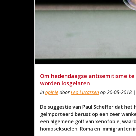
Om hedendaagse antisemitisme te b
worden losgelaten
In
opinie
door
Leo Lucassen
op 20-05-2018 |
De suggestie van Paul Scheffer dat het
geimporteerd berust op een zeer wankel
een algemene golf van xenofobie, waarbi
homoseksuelen, Roma en immigranten in