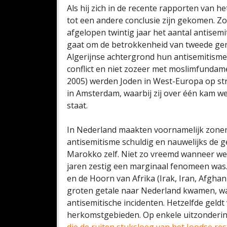
Als hij zich in de recente rapporten van he
tot een andere conclusie zijn gekomen. Zo 
afgelopen twintig jaar het aantal antisemi
gaat om de betrokkenheid van tweede ge
Algerijnse achtergrond hun antisemitisme 
conflict en niet zozeer met moslimfundame
2005) werden Joden in West-Europa op str
in Amsterdam, waarbij zij over één kam we
staat.
In Nederland maakten voornamelijk zonen
antisemitisme schuldig en nauwelijks de ge
Marokko zelf. Niet zo vreemd wanneer we
jaren zestig een marginaal fenomeen was.
en de Hoorn van Afrika (Irak, Iran, Afghan
groten getale naar Nederland kwamen, war
antisemitische incidenten. Hetzelfde geldt
herkomstgebieden. Op enkele uitzonderin