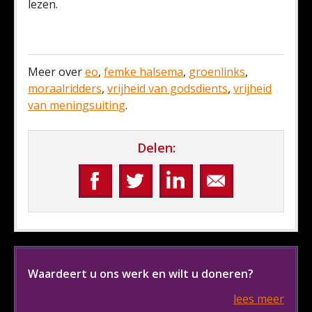
lezen.
Meer over
eo
,
femke halsema
,
groenlinks
,
moraalridders
,
vrijheid van godsdients
,
vrijheid
van meningsuiting
.
Delen:
Waardeert u ons werk en wilt u doneren?
lees meer