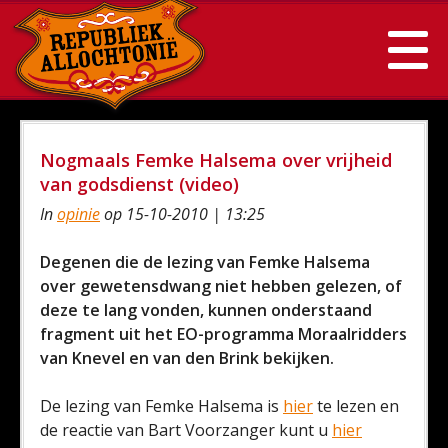
Nogmaals Femke Halsema over vrijheid
van godsdienst (video)
In
opinie
op 15-10-2010 | 13:25
Degenen die de lezing van Femke Halsema
over gewetensdwang niet hebben gelezen, of
deze te lang vonden, kunnen onderstaand
fragment uit het EO-programma Moraalridders
van Knevel en van den Brink bekijken.
De lezing van Femke Halsema is
hier
te lezen en
de reactie van Bart Voorzanger kunt u
hier