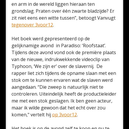
en arm in de wereld liggen hieraan ten
grondslag. Praten over één zwarte bladzijde? Er
zit niet eens een witte tussen”, betoogt Vanvugt
tegenover 3voor12
.
Het boek werd gepresenteerd op de
gelijknamige avond in Paradiso: ‘Roofstaat’.
Tijdens deze avond vond ook de première plaats
van de nieuwe, indrukwekkende videoclip van
Typhoon, ‘We zijn er’ over de slavernij. De
rapper liet zich tijdens de opname slaan met een
stok om te kunnen ervaren wat de slaven werd
aangedaan. “Die zweep is natuurlijk niet te
controleren. Uiteindelijk heeft de productieleider
me met een stok geslagen. Ik ben geen acteur,
maar ik wilde gewoon dat het echt over zou
komen," vertelt hij
op 3voor12
.
Het boek is op de avond zelf te koop en nu te