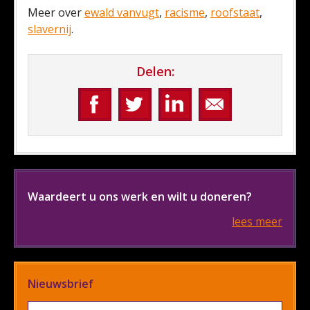
Meer over
ewald vanvugt
,
racisme
,
roofstaat
,
slavernij
.
Delen:
Waardeert u ons werk en wilt u doneren?
lees meer
Nieuwsbrief