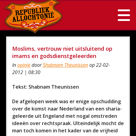
Moslims, vertrouw niet uitsluitend op
imams en godsdienstgeleerden
In
opinie
door
Shabnam Theunissen
op 22-02-
2012 | 08:30
Tekst: Shabnam Theunissen
De afgelopen week was er enige opschudding
over de komst naar Nederland van een sharia-
geleerde uit Engeland met nogal omstreden
ideeën over rechtspraak. UIteindelijk mocht de
man toch komen in het kader van de vrijheid