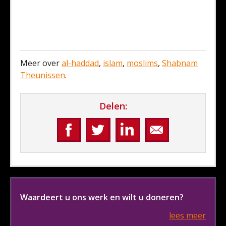
Meer over
al-haddad
,
islam
,
moslims
,
Shabnam
Theunissen
.
Delen:
Waardeert u ons werk en wilt u doneren?
lees meer