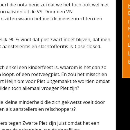
ert die nota bene zei dat we het toch ook wel met
rnalisten uit de VS. Door een VN
D
den zitten waarin het met de mensenrechten een
ijk. 90 % vindt dat piet zwart moet blijven, dat men
anstelleritis en slachtofferitis is. Case closed.
ch enkel een kinderfeest is, waarom is het dan zo
n loopt, of een roetveegpiet. En zou het misschien
bert Heijn om voor Piet uitgemaakt te worden omdat
ilden toch allemaal vroeger Piet zijn?
de kleine minderheid die zich gekwetst voelt door
en als aanstellers en relschoppers?
rs tegen Zwarte Piet zijn juist omdat het een