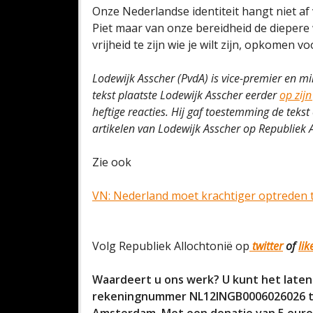
Onze Nederlandse identiteit hangt niet af
Piet maar van onze bereidheid de diepere
vrijheid te zijn wie je wilt zijn, opkomen vo
Lodewijk Asscher (PvdA) is vice-premier en m
tekst plaatste Lodewijk Asscher eerder
op zij
heftige reacties. Hij gaf toestemming de teks
artikelen van Lodewijk Asscher op Republiek A
Zie ook
VN: Nederland moet krachtiger optreden t
Volg Republiek Allochtonië op
twitter
of
li
Waardeert u ons werk? U kunt het laten
rekeningnummer NL12INGB0006026026 te