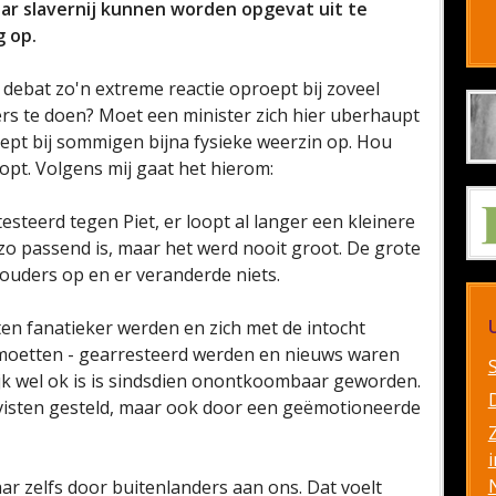
aar slavernij kunnen worden opgevat uit te
 op.
 debat zo'n extreme reactie oproept bij zoveel
s te doen? Moet een minister zich hier uberhaupt
ept bij sommigen bijna fysieke weerzin op. Hou
opt. Volgens mij gaat het hierom:
steerd tegen Piet, er loopt al langer een kleinere
l zo passend is, maar het werd nooit groot. De grote
ouders op en er veranderde niets.
sten fanatieker werden en zich met de intocht
moetten - gearresteerd werden en nieuws waren
ijk wel ok is is sindsdien onontkoombaar geworden.
ivisten gesteld, maar ook door een geëmotioneerde
i
ar zelfs door buitenlanders aan ons. Dat voelt