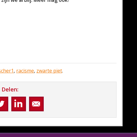
ijn we al blij. Meer mag ook!
scher1
,
racisme
,
zwarte piet
.
Delen: