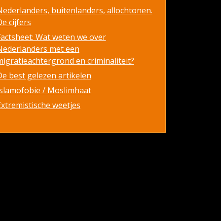
Nederlanders, buitenlanders, allochtonen.
e cijfers
Factsheet: Wat weten we over
Nederlanders met een
migratieachtergrond en criminaliteit?
De best gelezen artikelen
Islamofobie / Moslimhaat
Extremistische weetjes