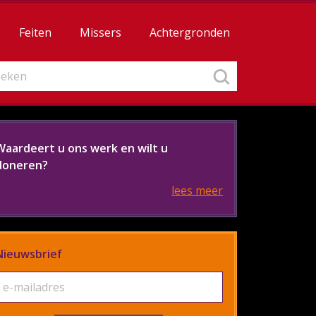
Feiten
Missers
Achtergronden
Waardeert u ons werk en wilt u
doneren?
lees meer
Nieuwsbrief