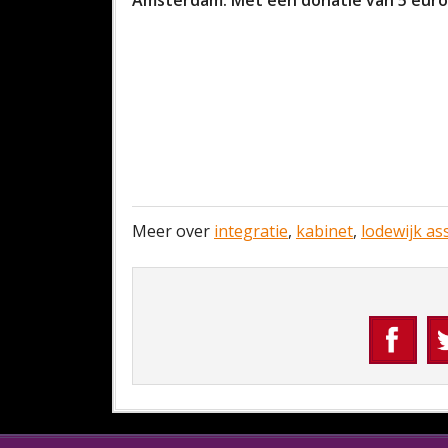
Amsterdam. Met een donatie van 5 euro z
Meer over
integratie
,
kabinet
,
lodewijk as