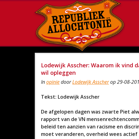
Lodewijk Asscher: Waarom ik vind d
wil opleggen
In
opinie
door
Lodewijk Asscher
op 29-08-201
Tekst: Lodewijk Asscher
De afgelopen dagen was zwarte Piet alw
rapport van de VN mensenrechtencommis
beleid ten aanzien van racisme en discri
moet veranderen, overheid wees actief 