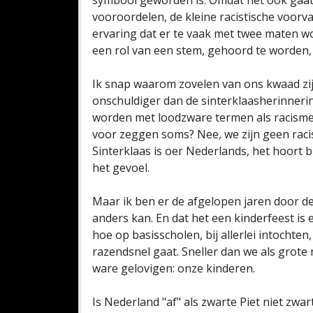
symbool geworden is. Omdat het ook gaat 
vooroordelen, de kleine racistische voorva
ervaring dat er te vaak met twee maten 
een rol van een stem, gehoord te worden, t
Ik snap waarom zovelen van ons kwaad zijn 
onschuldiger dan de sinterklaasherinneri
worden met loodzware termen als racisme 
voor zeggen soms? Nee, we zijn geen raci
Sinterklaas is oer Nederlands, het hoort bij
het gevoel.
Maar ik ben er de afgelopen jaren door d
anders kan. En dat het een kinderfeest is en
hoe op basisscholen, bij allerlei intochte
razendsnel gaat. Sneller dan we als grote
ware gelovigen: onze kinderen.
Is Nederland "af" als zwarte Piet niet zwart