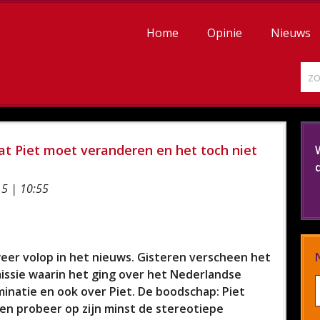
Home
Opinie
Nieuws
at Piet moet veranderen en het toch niet
5 | 10:55
eer volop in het nieuws. Gisteren verscheen het
sie waarin het ging over het Nederlandse
minatie en ook over Piet. De boodschap: Piet
en probeer op zijn minst de stereotiepe