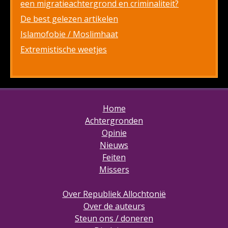
een migratieachtergrond en criminaliteit?
De best gelezen artikelen
Islamofobie / Moslimhaat
Extremistische weetjes
Home
Achtergronden
Opinie
Nieuws
Feiten
Missers
Over Republiek Allochtonië
Over de auteurs
Steun ons / doneren