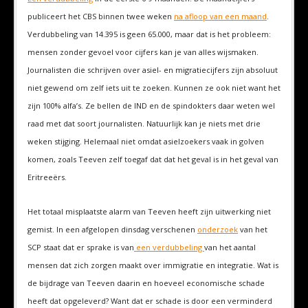
publiceert het CBS binnen twee weken
na afloop van een maand
.
Verdubbeling van 14.395 is geen 65.000, maar dat is het probleem:
mensen zonder gevoel voor cijfers kan je van alles wijsmaken.
Journalisten die schrijven over asiel- en migratiecijfers zijn absoluut
niet gewend om zelf iets uit te zoeken. Kunnen ze ook niet want het
zijn 100% alfa’s. Ze bellen de IND en de spindokters daar weten wel
raad met dat soort journalisten. Natuurlijk kan je niets met drie
weken stijging. Helemaal niet omdat asielzoekers vaak in golven
komen, zoals Teeven zelf toegaf dat dat het geval is in het geval van
Eritreeërs.
Het totaal misplaatste alarm van Teeven heeft zijn uitwerking niet
gemist. In een afgelopen dinsdag verschenen
onderzoek
van het
SCP staat dat er sprake is van
een verdubbeling
van het aantal
mensen dat zich zorgen maakt over immigratie en integratie. Wat is
de bijdrage van Teeven daarin en hoeveel economische schade
heeft dat opgeleverd? Want dat er schade is door een verminderd