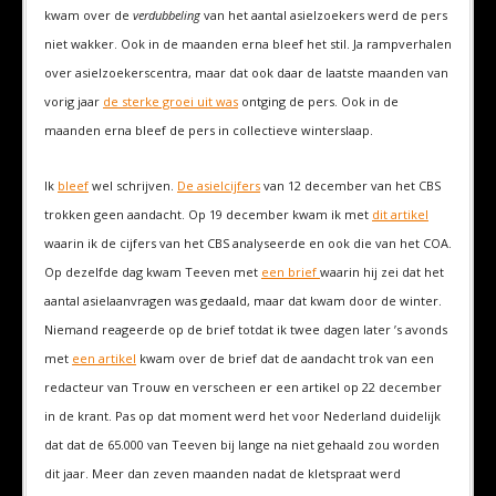
kwam over de
verdubbeling
van het aantal asielzoekers werd de pers
niet wakker. Ook in de maanden erna bleef het stil. Ja rampverhalen
over asielzoekerscentra, maar dat ook daar de laatste maanden van
vorig jaar
de sterke groei uit was
ontging de pers. Ook in de
maanden erna bleef de pers in collectieve winterslaap.
Ik
bleef
wel schrijven.
De asielcijfers
van 12 december van het CBS
trokken geen aandacht. Op 19 december kwam ik met
dit artikel
waarin ik de cijfers van het CBS analyseerde en ook die van het COA.
Op dezelfde dag kwam Teeven met
een brief
waarin hij zei dat het
aantal asielaanvragen was gedaald, maar dat kwam door de winter.
Niemand reageerde op de brief totdat ik twee dagen later ’s avonds
met
een artikel
kwam over de brief dat de aandacht trok van een
redacteur van Trouw en verscheen er een artikel op 22 december
in de krant. Pas op dat moment werd het voor Nederland duidelijk
dat dat de 65.000 van Teeven bij lange na niet gehaald zou worden
dit jaar. Meer dan zeven maanden nadat de kletspraat werd