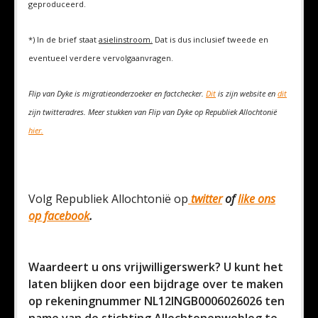
geproduceerd.
*) In de brief staat
asielinstroom.
Dat is dus inclusief tweede en
eventueel verdere vervolgaanvragen.
Flip van Dyke is migratieonderzoeker en factchecker.
Dit
is zijn website en
dit
zijn twitteradres. Meer stukken van Flip van Dyke op Republiek Allochtonië
hier.
Volg Republiek Allochtonië op
twitter
of
like ons
op facebook
.
Waardeert u ons vrijwilligerswerk? U kunt het
laten blijken door een bijdrage over te maken
op rekeningnummer NL12INGB0006026026 ten