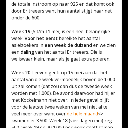
de totale instroom op naar 925 en dat komt ook
door Eritreeërs want hun aantal stijgt naar net
onder de 600.
Week 19
(5 t/m 11 mei) is een heel belangrijke
week.
Voor het eerst
bereikte het aantal
asielzoekers
in een week de duizend
en we zien
een
daling
van het aantal Eritreeërs. Die is
weliswaar klein, maar als je gaat extrapoleren…
Week 20
Teeven geeft op 15 mei aan dat het
aantal van die week vermoedelijk boven de 1.000
uit zal komen (dat zou dan dus de tweede week
worden met 1.000). De avond daarvoor had hij er
met Kockelmann niet over. In ieder geval blijft
voor de laatste twee weken van mei niet al te
veel meer over want over
de hele maand
<>
kwamen er 3.500. Week 18 (vier dagen mei) zeg
500, week 19 en 20 1.000 per week geeft samen