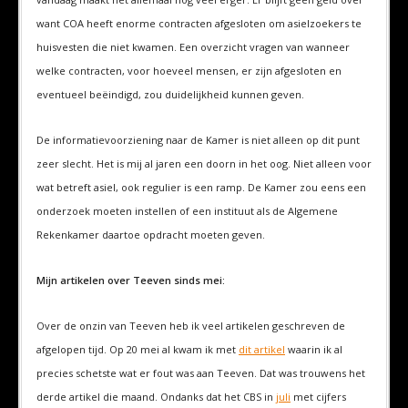
want COA heeft enorme contracten afgesloten om asielzoekers te
huisvesten die niet kwamen. Een overzicht vragen van wanneer
welke contracten, voor hoeveel mensen, er zijn afgesloten en
eventueel beëindigd, zou duidelijkheid kunnen geven.
De informatievoorziening naar de Kamer is niet alleen op dit punt
zeer slecht. Het is mij al jaren een doorn in het oog. Niet alleen voor
wat betreft asiel, ook regulier is een ramp. De Kamer zou eens een
onderzoek moeten instellen of een instituut als de Algemene
Rekenkamer daartoe opdracht moeten geven.
Mijn artikelen over Teeven sinds mei:
Over de onzin van Teeven heb ik veel artikelen geschreven de
afgelopen tijd. Op 20 mei al kwam ik met
dit artikel
waarin ik al
precies schetste wat er fout was aan Teeven. Dat was trouwens het
derde artikel die maand. Ondanks dat het CBS in
juli
met cijfers