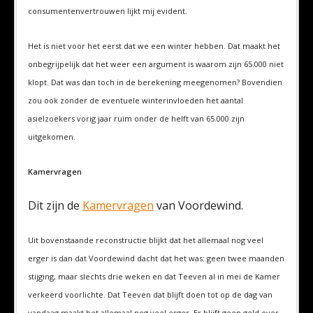
consumentenvertrouwen lijkt mij evident.
Het is niet voor het eerst dat we een winter hebben. Dat maakt het
onbegrijpelijk dat het weer een argument is waarom zijn 65.000 niet
klopt. Dat was dan toch in de berekening meegenomen? Bovendien
zou ook zonder de eventuele winterinvloeden het aantal
asielzoekers vorig jaar ruim onder de helft van 65.000 zijn
uitgekomen.
Kamervragen
Dit zijn de
Kamervragen
van Voordewind.
Uit bovenstaande reconstructie blijkt dat het allemaal nog veel
erger is dan dat Voordewind dacht dat het was: geen twee maanden
stijging, maar slechts drie weken en dat Teeven al in mei de Kamer
verkeerd voorlichte. Dat Teeven dat blijft doen tot op de dag van
vandaag maakt het allemaal nog veel erger. Er blijft geen geld over