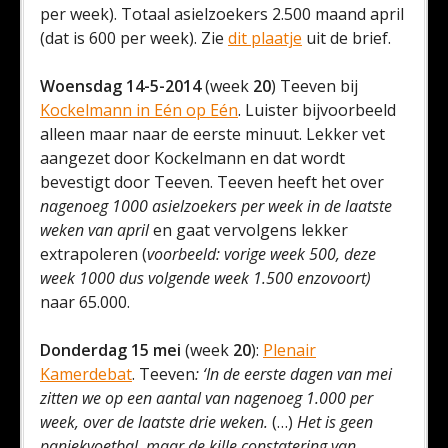
per week). Totaal asielzoekers 2.500 maand april
(dat is 600 per week). Zie
dit plaatje
uit de brief.
Woensdag 14-5-2014
(week
20
) Teeven bij
Kockelmann in Eén op Eén
. Luister bijvoorbeeld
alleen maar naar de eerste minuut. Lekker vet
aangezet door Kockelmann en dat wordt
bevestigt door Teeven. Teeven heeft het over
nagenoeg 1000 asielzoekers per week in de laatste
weken van april
en gaat vervolgens lekker
extrapoleren (
voorbeeld:
vorige week 500, deze
week 1000 dus volgende week 1.500 enzovoort)
naar 65.000.
Donderdag 15 mei
(week
20
):
Plenair
Kamerdebat
. Teeven
: ‘
In de eerste dagen van mei
zitten we op een aantal van nagenoeg 1.000 per
week, over de laatste drie weken.
(…)
Het is geen
paniekvoetbal, maar de kille constatering van