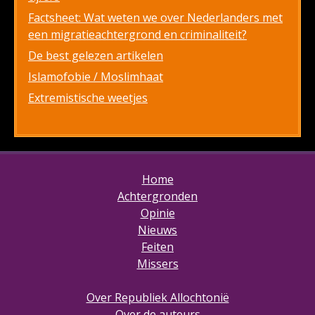
Factsheet: Wat weten we over Nederlanders met
een migratieachtergrond en criminaliteit?
De best gelezen artikelen
Islamofobie / Moslimhaat
Extremistische weetjes
Home
Achtergronden
Opinie
Nieuws
Feiten
Missers
Over Republiek Allochtonië
Over de auteurs