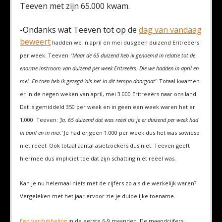
Teeven met zijn 65.000 kwam.
-Ondanks wat Teeven tot op de
dag van vandaag
beweert
hadden we in april en mei dus geen duizend Eritreeërs
per week. Teeven: ‘
Maar de 65 duizend heb ik genoemd in relatie tot de
enorme instroom van duizend per week Eritreeërs. Die we hadden in april en
mei. En toen heb ik gezegd ‘als het in dit tempo doorgaat’.
Totaal kwamen
er in de negen weken van april, mei 3.000 Eritreeërs naar ons land.
Dat is gemiddeld 350 per week en in geen een week waren het er
1.000. Teeven:
‘Ja, 65 duizend dat was reëel als je er duizend per week had
in april en in mei.’
Je had er geen 1.000 per week dus het was sowieso
niet reëel. Ook totaal aantal asielzoekers dus niet. Teeven geeft
hiermee dus impliciet toe dat zijn schatting niet reëel was.
Kan je nu helemaal niets met de cijfers zo als die werkelijk waren?
Vergeleken met het jaar ervoor zie je duidelijke toename.
Een verdubbeling
in de eerste 6-9 maanden. De maandcijfers