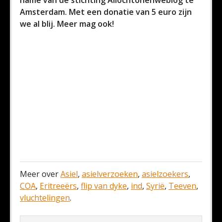
name van de stichting Allochtonenweblog te
Amsterdam. Met een donatie van 5 euro zijn
we al blij. Meer mag ook!
Meer over
Asiel
,
asielverzoeken
,
asielzoekers
,
COA
,
Eritreeërs
,
flip van dyke
,
ind
,
Syrië
,
Teeven
,
vluchtelingen
.