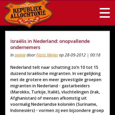
Israëlis in Nederland: onopvallende
ondernemers
In
opinie
door
Floris Meijer
op 28-09-2012 | 00:18
Nederland telt naar schatting zo’n 10 tot 15
duizend Israëlische migranten. In vergelijking
met de grotere en meer gevestigde groepen
migranten in Nederland - gastarbeiders
(Marokko, Turkije, Italië), vluchtelingen (Irak,
Afghanistan) of mensen afkomstig uit
voormalig Nederlandse koloniën (Suriname,
Indonesiërs) - vormen zij een bijzondere groep