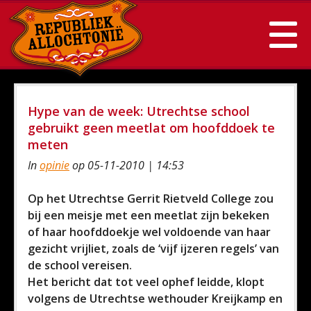
Hype van de week: Utrechtse school
gebruikt geen meetlat om hoofddoek te
meten
In
opinie
op 05-11-2010 | 14:53
Op het Utrechtse Gerrit Rietveld College zou
bij een meisje met een meetlat zijn bekeken
of haar hoofddoekje wel voldoende van haar
gezicht vrijliet, zoals de ‘vijf ijzeren regels’ van
de school vereisen.
Het bericht dat tot veel ophef leidde, klopt
volgens de Utrechtse wethouder Kreijkamp en