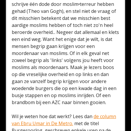
schrijve één dode door moslim•terreur hebben
gehad (Theo van Gogh), en stel niet de vraag of
dit misschien betekent dat we misschien best
aardige moslims hebben of toch niet zo'n heel
beroerde overheid... Negeer dat allemaal en klets
een eind weg. Want het enige dat je wilt, is dat
mensen begrip gaan krijgen voor een
moordenaar van moslims. Of in elk geval net
zcweel begrip als 'links' volgens jou heeft voor
moslims als moordenaars. Maak je lezers boos
op die vreselijke overheid en op links en dan
gaan ze vanzelf begrip krijgen voor andere
woedende burgers die op een kwade dag in een
busje stappen en op moslims inrijden. Of een
brandbom bij een AZC naar binnen gooien.
Wil je weten hoe dat werkt? Lees dan
de column
van Ebru Umar in De Metro.
met de titel
Burgeroorlog, geschreven enkele uren na de