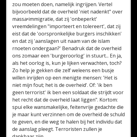
zou moeten doen, namelijk ingrijpen. Vertel
bijvoorbeeld dat de overheid 'niet nadenkt" over
massa•immigratie, dat zij 'onbeperkt'
vreemdelingen "importeert en tolereert', dat zij
eist dat de 'oorspronkelijke burgers inschikken'
en dat zij 'aanslagen uit naam van de islam
rnoeten ondergaan?' Benadruk dat de overheid
ons zomaar een 'burgeroorlog' in stuurt... En ja,
als het oorlog is, kun je lijken verwachten, toch?
Zo help je gekken die zelf weleens een busje
willen inrijden op een menigte mensen: 'Het is
niet mijn fout; het is de overheid'. Of: 'ik ben
geen terrorist' ik ben een soldaat die strijdt voor
het recht dat de overheid Iaat liggen". Kortom:
spui elke wansmakelijke, feitenvrije gedachte die
je maar kunt verzinnen om de overheid de schuld
te geven, en die weg te halen bij het individu dat
de aanslag pleegt. Terroristen zullen je
dankbaar zijn.