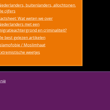
Nederlanders, buitenlanders, allochtonen.
e cijfers
Factsheet: Wat weten we over
Nederlanders met een
migratieachtergrond en criminaliteit?
De best gelezen artikelen
Islamofobie / Moslimhaat
Extremistische weetjes
onië