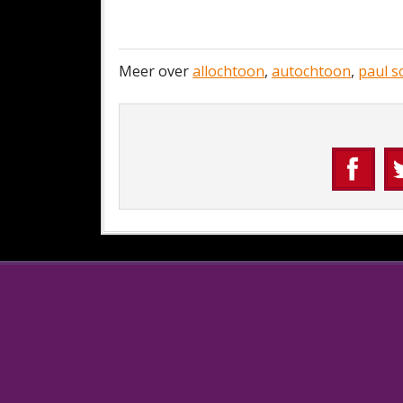
Meer over
allochtoon
,
autochtoon
,
paul s