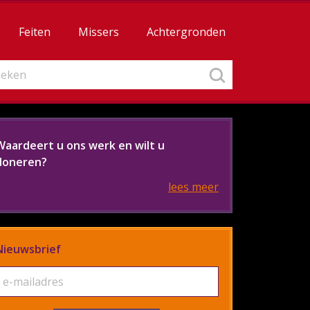
Feiten
Missers
Achtergronden
Waardeert u ons werk en wilt u
doneren?
lees meer
Nieuwsbrief