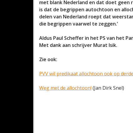
met blank Nederland en dat doet geen re
is dat de begrippen autochtoon en alloc
delen van Nederland roept dat weerstan
die begrippen vaarwel te zeggen.’
Aldus Paul Scheffer in het PS van het P
Met dank aan schrijver Murat Isik.
Zie ook:
PVV wil predikaat allochtoon ook op derd
Weg met de allochtoon!
(Jan Dirk Snel)