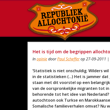
Het is tijd om de begrippen alloch
In
opinie
door
Paul Scheffer
op 27-09-2011 |
‘Statistiek is niet onschuldig. Wilders w
in de statistieken (...) Het is jammer da
staan met dit voorstel op een belangrijk
van de oorspronkelijke migranten tot in 
behorende tot het idee van Nederland?
autochtoon ook Turkse en Marokkaanse
Somalische familieverhalen omvat? Nu 