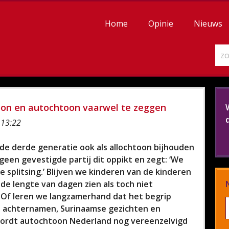
Home
Opinie
Nieuws
toon en autochtoon vaarwel te zeggen
 13:22
il de derde generatie ook als allochtoon bijhouden
t geen gevestigde partij dit oppikt en zegt: ‘We
e splitsing.’ Blijven we kinderen van de kinderen
de lengte van dagen zien als toch niet
 Of leren we langzamerhand dat het begrip
 achternamen, Surinaamse gezichten en
wordt autochtoon Nederland nog vereenzelvigd