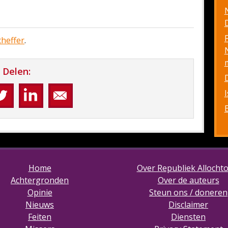
D
cheffer
.
Delen:
Home
Over Republiek Allocht
Achtergronden
Over de auteurs
Opinie
Steun ons / doneren
Nieuws
Disclaimer
Feiten
Diensten