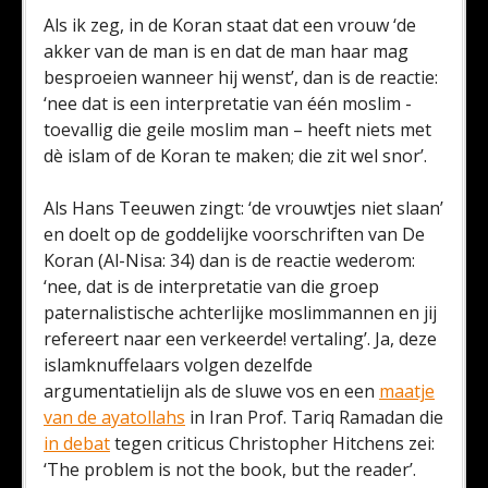
Als ik zeg, in de Koran staat dat een vrouw ‘de
akker van de man is en dat de man haar mag
besproeien wanneer hij wenst’, dan is de reactie:
‘nee dat is een interpretatie van één moslim -
toevallig die geile moslim man – heeft niets met
dè islam of de Koran te maken; die zit wel snor’.
Als Hans Teeuwen zingt: ‘de vrouwtjes niet slaan’
en doelt op de goddelijke voorschriften van De
Koran (Al-Nisa: 34) dan is de reactie wederom:
‘nee, dat is de interpretatie van die groep
paternalistische achterlijke moslimmannen en jij
refereert naar een verkeerde! vertaling’. Ja, deze
islamknuffelaars volgen dezelfde
argumentatielijn als de sluwe vos en een
maatje
van de ayatollahs
in Iran Prof. Tariq Ramadan die
in debat
tegen criticus Christopher Hitchens zei:
‘The problem is not the book, but the reader’.