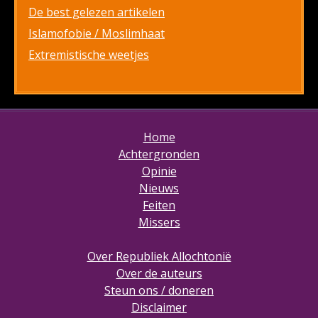
De best gelezen artikelen
Islamofobie / Moslimhaat
Extremistische weetjes
Home
Achtergronden
Opinie
Nieuws
Feiten
Missers
Over Republiek Allochtonië
Over de auteurs
Steun ons / doneren
Disclaimer