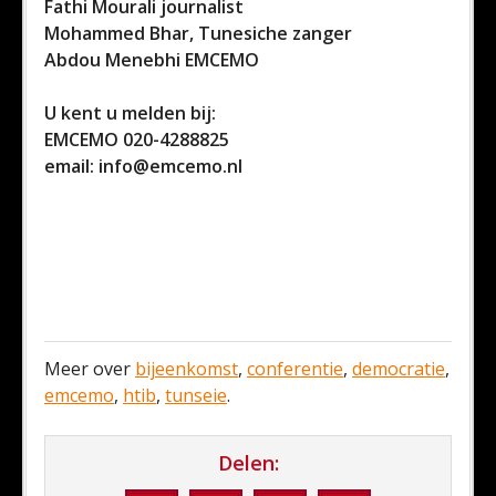
Fathi Mourali journalist
Mohammed Bhar, Tunesiche zanger
Abdou Menebhi EMCEMO
U kent u melden bij:
EMCEMO 020-4288825
email: info@emcemo.nl
Meer over
bijeenkomst
,
conferentie
,
democratie
,
emcemo
,
htib
,
tunseie
.
Delen: