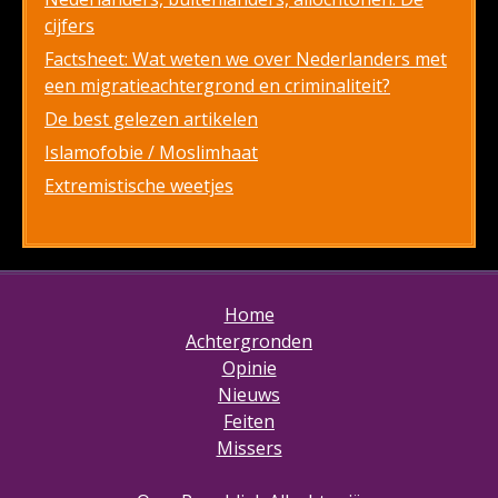
cijfers
Factsheet: Wat weten we over Nederlanders met
een migratieachtergrond en criminaliteit?
De best gelezen artikelen
Islamofobie / Moslimhaat
Extremistische weetjes
Home
Achtergronden
Opinie
Nieuws
Feiten
Missers