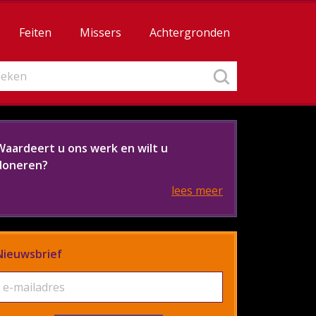
Feiten
Missers
Achtergronden
Waardeert u ons werk en wilt u
doneren?
lees meer
Nieuwsbrief