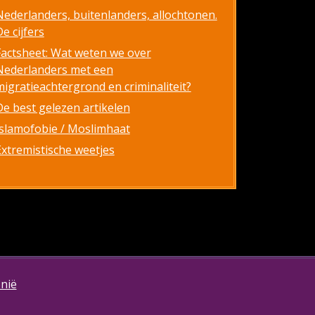
Nederlanders, buitenlanders, allochtonen.
e cijfers
Factsheet: Wat weten we over
Nederlanders met een
migratieachtergrond en criminaliteit?
De best gelezen artikelen
Islamofobie / Moslimhaat
Extremistische weetjes
onië