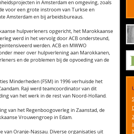
nheidsprojecten in Amsterdam en omgeving, zoals
de voor een grote instroom van Turkse en
e Amsterdam en bij arbeidsbureaus.
kkaanse hulpverleners opgericht, het Marokkaanse
erleg werd in het vervolg door ACB ondersteund,
geintensiveerd werden. ACB en MWWO
 onder meer over hulpverlening aan Marokkanen,
rleners en de problemen bij de opvoeding van de
cties Minderheden (FSM) in 1996 verhuisde het
aandam. Raji werd teamcoordinator van dit
ding van het werk in de rest van Noord-Holland.
hting van het Regenboogoverleg in Zaanstad, de
kkaanse Vrouwengroep in Edam.
i
de van Oranje-Nassau. Diverse organisaties uit