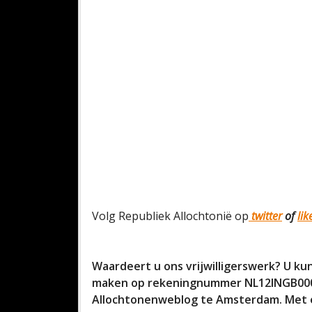
Volg Republiek Allochtonië op
twitter
of
li
Waardeert u ons vrijwilligerswerk? U kun
maken op rekeningnummer NL12INGB0006
Allochtonenweblog te Amsterdam. Met ee