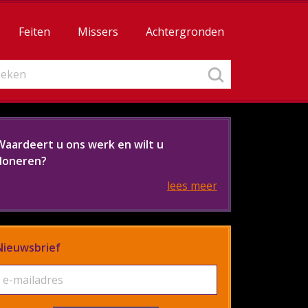
Feiten
Missers
Achtergronden
Waardeert u ons werk en wilt u
doneren?
lees meer
Nieuwsbrief