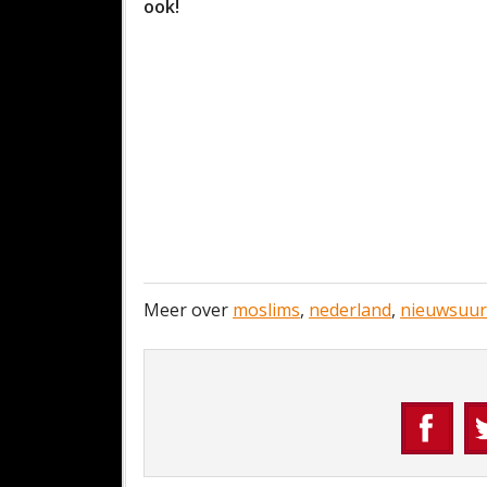
ook!
Meer over
moslims
,
nederland
,
nieuwsuur