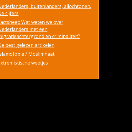
Nederlanders, buitenlanders, allochtonen.
e cijfers
Factsheet: Wat weten we over
Nederlanders met een
migratieachtergrond en criminaliteit?
De best gelezen artikelen
Islamofobie / Moslimhaat
Extremistische weetjes