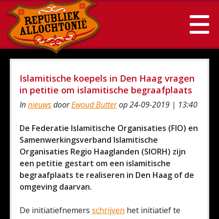
Islamitische koepels in Den Haag vragen
in petitie om islamitische begraafplaats
In
nieuws
door
Ewoud Butter
op 24-09-2019 | 13:40
De Federatie Islamitische Organisaties (FIO) en
Samenwerkingsverband Islamitische
Organisaties Regio Haaglanden (SIORH) zijn
een petitie gestart om een islamitische
begraafplaats te realiseren in Den Haag of de
omgeving daarvan.
De initiatiefnemers
schrijven
het initiatief te