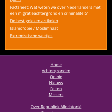
Factsheet: Wat weten we over Nederlanders met
een migratieachtergrond en criminaliteit?
De best gelezen artikelen
Islamofobie / Moslimhaat
Extremistische weetjes
Home
Achtergronden
Opinie
Nieuws
Feiten
Missers
Over Republiek Allochtonië