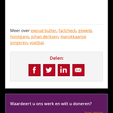
Meer over
ewoud butter
,
factcheck
,
geweld
,
hooligans
,
johan derksen
,
marokkaanse
jongeren
,
voetbal
.
Delen:
Waardeert u ons werk en wilt u doneren?
lees meer