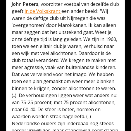
John Peters
, voorzitter voetbal van dezelfde club
geeft
in de Volkskrant
een ander beeld: 'Wij
waren de deftige club uit Nijmegen die was
'overgenomen' door Marokkanen. Ik kan alleen
maar zeggen dat het uitstekend gaat. Weet je,
onze deftige tijd is lang geleden. We zijn in 1960,
toen we een elitair clubje waren, verhuisd naar
een wijk met veel allochtonen. Daardoor is de
club totaal veranderd. We kregen te maken met
meer agressie, vaak van buitenlandse kinderen.
Dat was vervelend voor het imago. We hebben
toen een plan gemaakt om weer meer blanken
binnen te krijgen, zonder allochtonen te weren.
(..) De verhoudingen liggen weer wat anders nu:
van 75-25 procent, met 75 procent allochtonen,
naar 60-40. De sfeer is beter, normen en
waarden worden strak nageleefd. (..)
Nederlandse ouders zijn inderdaad nog steeds
eerder vrijwilliger, maar gaandeweg komt daarin