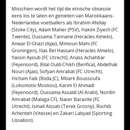
Misschien wordt het tijd die etnische obsessie
eens los te laten en genieten van Marokkaans-
Nederlandse voetballers als Ibrahim Afellay
(Stoke City), Adam Maher (PSV), Hakim Ziyech (FC
Twente), Oussama Tannane (Heracles Almelo),
Anwar El Ghazi (Ajax), Mimoun Mahi (FC
Groningen), Ilias Bel Hassani (Heracles Almelo),
Yassin Ayoub (FC Utrecht), Anass Achahbar
(Feyenoord), Bilal Ould-Chikh (Benfica), Abdelhak
Nouri (Ajax), Sofyan Amrabat (FC Utrecht),
Hicham Faik (Roda JC), Mbark Boussoufa
(Lokomotiv Moskou), Karim El Ahmadi
(Feyenoord), Oussama Assaidi (Al Arabi), Nordin
Amrabat (Malaga CF), Nacer Barazite (FC
Utrecht), Ismail Aissati (Terek Grozny), Rochdi
Achenteh (Vitesse) en Zakari Labyad (Sporting
Lissabon).