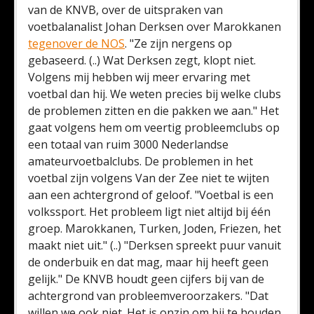
van de KNVB, over de uitspraken van
voetbalanalist Johan Derksen over Marokkanen
tegenover de NOS
. "Ze zijn nergens op
gebaseerd. (..) Wat Derksen zegt, klopt niet.
Volgens mij hebben wij meer ervaring met
voetbal dan hij. We weten precies bij welke clubs
de problemen zitten en die pakken we aan." Het
gaat volgens hem om veertig probleemclubs op
een totaal van ruim 3000 Nederlandse
amateurvoetbalclubs. De problemen in het
voetbal zijn volgens Van der Zee niet te wijten
aan een achtergrond of geloof. "Voetbal is een
volkssport. Het probleem ligt niet altijd bij één
groep. Marokkanen, Turken, Joden, Friezen, het
maakt niet uit." (..) "Derksen spreekt puur vanuit
de onderbuik en dat mag, maar hij heeft geen
gelijk." De KNVB houdt geen cijfers bij van de
achtergrond van probleemveroorzakers. "Dat
willen we ook niet. Het is onzin om bij te houden