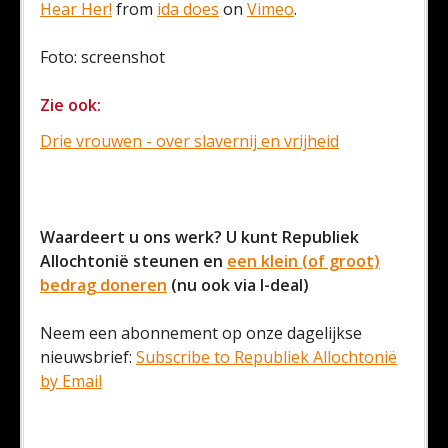
Hear Her!
from
ida does
on
Vimeo
.
Foto: screenshot
Zie ook:
Drie vrouwen - over slavernij en vrijheid
Waardeert u ons werk? U kunt Republiek
Allochtonië steunen en
een klein (of groot)
bedrag doneren
(nu ook via I-deal)
Neem een abonnement op onze dagelijkse
nieuwsbrief:
Subscribe to Republiek Allochtonië
by Email