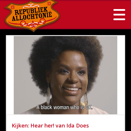
Kijken: Hear her! van Ida Does