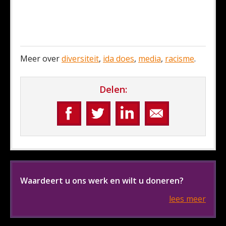
Meer over
diversiteit
,
ida does
,
media
,
racisme
.
Delen:
Waardeert u ons werk en wilt u doneren?
lees meer