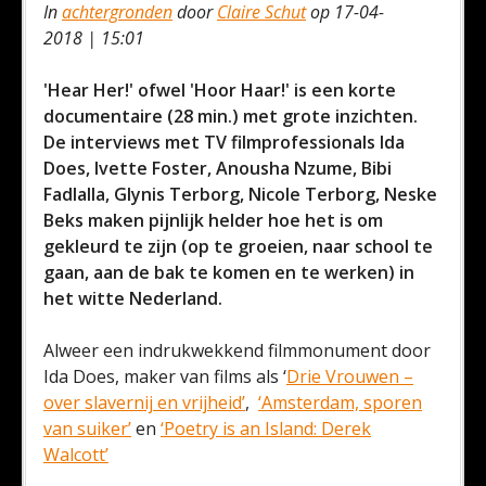
In
achtergronden
door
Claire Schut
op 17-04-
2018 | 15:01
'Hear Her!' ofwel 'Hoor Haar!' is een korte
documentaire (28 min.) met grote inzichten.
De interviews met TV filmprofessionals Ida
Does, Ivette Foster, Anousha Nzume, Bibi
Fadlalla, Glynis Terborg, Nicole Terborg, Neske
Beks maken pijnlijk helder hoe het is om
gekleurd te zijn (op te groeien, naar school te
gaan, aan de bak te komen en te werken) in
het witte Nederland.
Alweer een indrukwekkend filmmonument door
Ida Does, maker van films als ‘
Drie Vrouwen –
over slavernij en vrijheid’
,
‘Amsterdam, sporen
van suiker’
en
‘Poetry is an Island: Derek
Walcott’