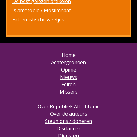
De best gelezen artikelen
Islamofobie / Moslimhaat
Extremistische weetjes
Home
Achtergronden
Opinie
Nieuws
Feiten
Missers
Over Republiek Allochtonië
Over de auteurs
Steun ons / doneren
Disclaimer
Diensten