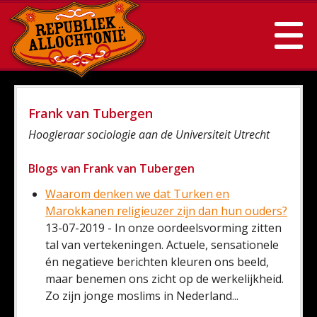
Frank van Tubergen
Hoogleraar sociologie aan de Universiteit Utrecht
Blogs van Frank van Tubergen
Waarom denken we dat Turken en
Marokkanen religieuzer zijn dan hun ouders?
13-07-2019 - In onze oordeelsvorming zitten
tal van vertekeningen. Actuele, sensationele
én negatieve berichten kleuren ons beeld,
maar benemen ons zicht op de werkelijkheid.
Zo zijn jonge moslims in Nederland...