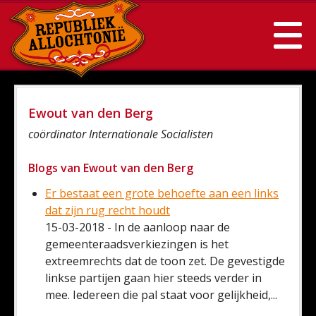
Ewout van den Berg
coördinator Internationale Socialisten
Blogs van Ewout van den Berg
Er bestaat een grote behoefte aan een links
dat zijn rug recht houdt
15-03-2018 - In de aanloop naar de
gemeenteraadsverkiezingen is het
extreemrechts dat de toon zet. De gevestigde
linkse partijen gaan hier steeds verder in
mee. Iedereen die pal staat voor gelijkheid,...