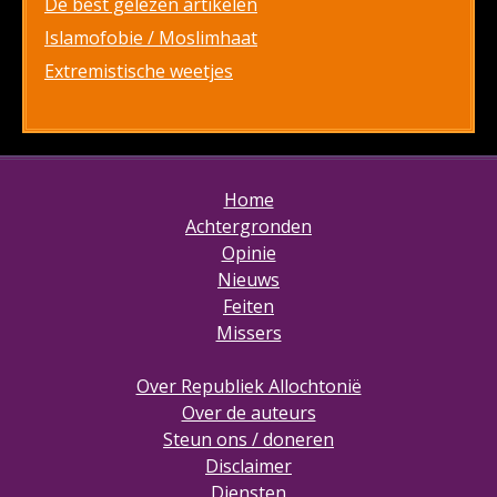
De best gelezen artikelen
Islamofobie / Moslimhaat
Extremistische weetjes
Home
Achtergronden
Opinie
Nieuws
Feiten
Missers
Over Republiek Allochtonië
Over de auteurs
Steun ons / doneren
Disclaimer
Diensten